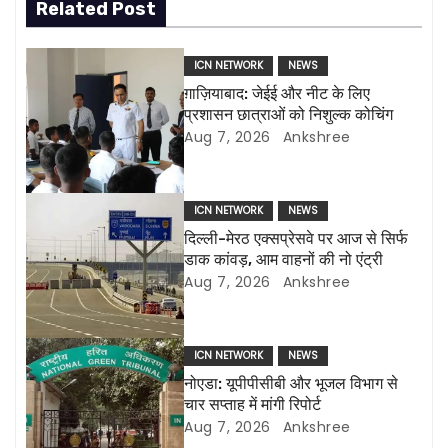
Related Post
t
n
ICN NETWORK
NEWS
ग़ाज़ियाबाद: जेईई और नीट के लिए
a
प्रशासन छात्राओं को निशुल्क कोचिंग
Aug 7, 2026
Ankshree
v
i
ICN NETWORK
NEWS
g
दिल्ली-मेरठ एक्सप्रेसवे पर आज से सिर्फ
डाक कांवड़, आम वाहनों की नो एंट्री
a
Aug 7, 2026
Ankshree
t
i
ICN NETWORK
NEWS
नोएडा: यूपीपीसीबी और भूजल विभाग से
o
चार सप्ताह में मांगी रिपोर्ट
Aug 7, 2026
Ankshree
n