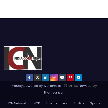
|
Theme:
by
Proudly powered by WordPress
Newses
.
Themeansar
ICN Network
NCR
Entertainment
Politics
Sports