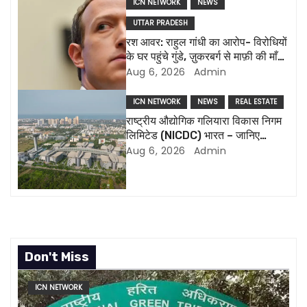
ICN NETWORK
NEWS
a
UTTAR PRADESH
रश आवर: राहुल गांधी का आरोप- विरोधियों
t
के घर पहुंचे गुंडे, ज़ुकरबर्ग से माफ़ी की माँग
और भी कई मुद्दे
Aug 6, 2026
Admin
i
o
ICN NETWORK
NEWS
REAL ESTATE
राष्ट्रीय औद्योगिक गलियारा विकास निगम
n
लिमिटेड (NICDC) भारत – जानिए
सबकुछ
Aug 6, 2026
Admin
Don't Miss
ICN NETWORK