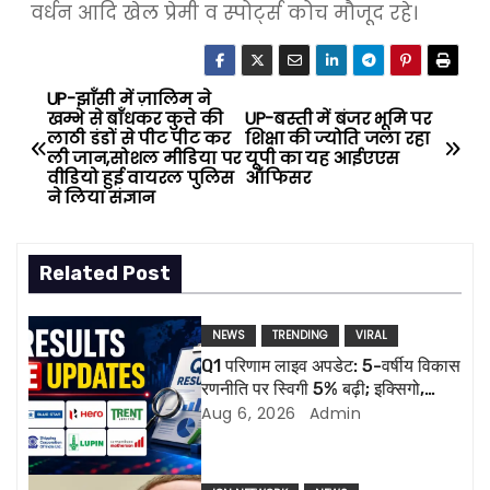
वर्धन आदि खेल प्रेमी व स्पोर्ट्स कोच मौजूद रहे।
UP-झाँसी में ज़ालिम ने
P
खम्भे से बाँधकर कुत्ते की
UP-बस्ती में बंजर भूमि पर
लाठी डंडों से पीट पीट कर
शिक्षा की ज्योति जला रहा
o
ली जान,सोशल मीडिया पर
यूपी का यह आईएएस
वीडियो हुई वायरल पुलिस
ऑफिसर
s
ने लिया संज्ञान
t
Related Post
n
a
NEWS
TRENDING
VIRAL
Q1 परिणाम लाइव अपडेट: 5-वर्षीय विकास
v
रणनीति पर स्विगी 5% बढ़ी; इक्सिगो,
ल्यूपिन की रिपोर्ट आज
Aug 6, 2026
Admin
i
g