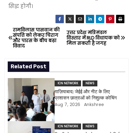
सिद्ध होगी।
रामविलास पासवान की
P
उत्तर प्रदेश मंत्रिमंडल
संपत्ति को लेकर चिराग
विस्तार में RLD विधायक को
और पारस के बीच बढ़ा
o
मिल सकती है जगह
विवाद
s
Related Post
t
n
ICN NETWORK
NEWS
ग़ाज़ियाबाद: जेईई और नीट के लिए
a
प्रशासन छात्राओं को निशुल्क कोचिंग
Aug 7, 2026
Ankshree
v
i
ICN NETWORK
NEWS
g