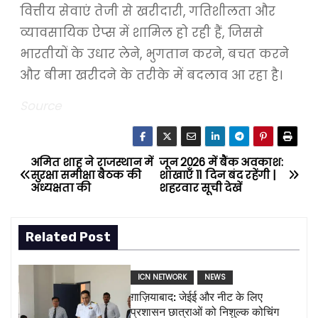
वित्तीय सेवाएं तेजी से खरीदारी, गतिशीलता और
व्यावसायिक ऐप्स में शामिल हो रही हैं, जिससे
भारतीयों के उधार लेने, भुगतान करने, बचत करने
और बीमा खरीदने के तरीके में बदलाव आ रहा है।
Source
अमित शाह ने राजस्थान में
जून 2026 में बैंक अवकाश:
P
सुरक्षा समीक्षा बैठक की
शाखाएँ 11 दिन बंद रहेंगी |
अध्यक्षता की
शहरवार सूची देखें
o
s
Related Post
t
ICN NETWORK
NEWS
n
ग़ाज़ियाबाद: जेईई और नीट के लिए
प्रशासन छात्राओं को निशुल्क कोचिंग