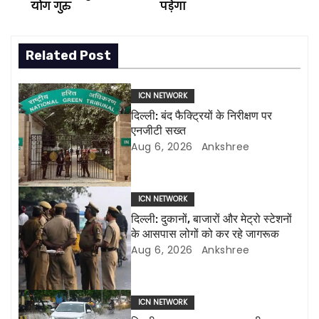
o
योग गुरु
पड़ेगा
s
Related Post
t
n
ICN NETWORK
दिल्ली: बंद फैक्ट्रियों के निरीक्षण पर
a
एनजीटी सख्त
Aug 6, 2026
Ankshree
v
i
ICN NETWORK
g
दिल्ली: दुकानों, बाजारों और मेट्रो स्टेशनों
के आसपास लोगों को कर रहे जागरूक
a
Aug 6, 2026
Ankshree
t
i
ICN NETWORK