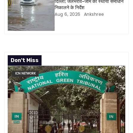
दिल्ली: जलभराव-जाम का स्थायी समाधान
o
निकालने के निर्देश
Aug 6, 2026
Ankshree
n
Don't Miss
ICN NETWORK