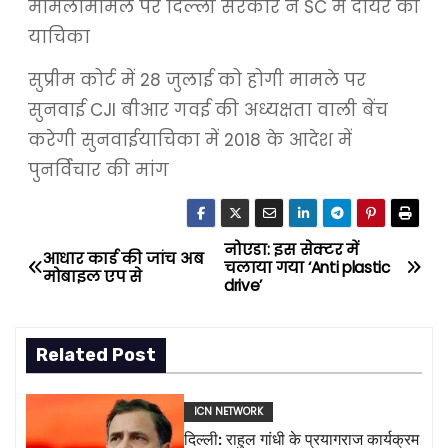
मामलामामले पर दिल्ली सरकार ने SC में दायर की
याचिका
सुप्रीम कोर्ट में 28 जुलाई को होगी मामले पर
सुनवाई CJI बीआर गवई की अध्यक्षता वाली बेंच
करेगी सुनवाईयाचिका में 2018 के आदेश में
पुनर्विचार की मांग
नोएडा: इस सेक्टर में
P
आधार कार्ड की जांच अब
चलाया गया ‘Anti plastic
मोबाइल एप से
drive’
o
s
Related Post
t
ICN NETWORK
n
दिल्ली: राहुल गांधी के प्रयागराज कार्यक्रम