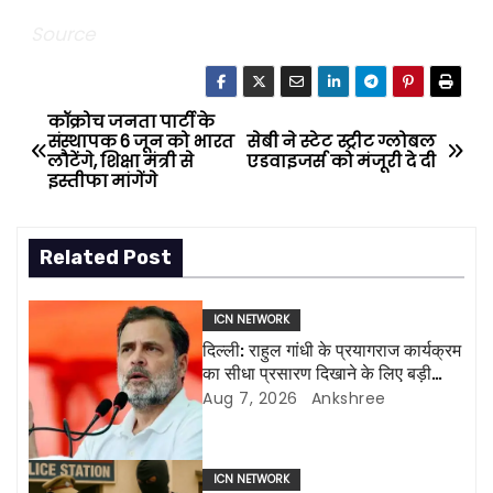
Source
कॉक्रोच जनता पार्टी के
P
संस्थापक 6 जून को भारत
सेबी ने स्टेट स्ट्रीट ग्लोबल
लौटेंगे, शिक्षा मंत्री से
एडवाइजर्स को मंजूरी दे दी
o
इस्तीफा मांगेंगे
s
Related Post
t
n
ICN NETWORK
दिल्ली: राहुल गांधी के प्रयागराज कार्यक्रम
a
का सीधा प्रसारण दिखाने के लिए बड़ी
एलईडी स्क्रीन लगाई जाएंगी
Aug 7, 2026
Ankshree
v
i
ICN NETWORK