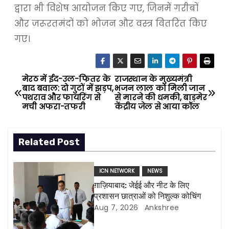
द्वारा भी विशेष आयोजन किए गए, जिनमें गरीबों
और जरूरतमंदों को भोजन और वस्त्र वितरित किए
गए।
मेरठ में ईद-उल-फितर के
राजस्थान के मुख्यमंत्री
P
बाद बवाल: दो गुटों में झड़प,
भजन लाल को मिली जान
पथराव और फायरिंग से
से मारने की धमकी, बाड़मेर
o
मची अफरा-तफरी
केंद्रीय जेल से आया कॉल
s
Related Post
t
n
ICN NETWORK
NEWS
ग़ाज़ियाबाद: जेईई और नीट के लिए
a
प्रशासन छात्राओं को निशुल्क कोचिंग
Aug 7, 2026
Ankshree
v