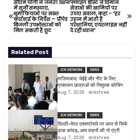
सीएम योगी ने जनता दर्शन
फ्लाइंग बीस्ट ने विमान
P
में सुनीं समस्याएं,
सेवाओं की खामियों पर
भूमाफियाओं पर सख्त
उठाए सवाल, कहा – “हर
o
कार्रवाई के निर्देश — प्रीपेड
उड़ान में आती हैं
बिजली उपभोक्ताओं को
परेशानियां, एयरलाइंस नहीं
s
मिल सकती है छूट
दे रहीं ध्यान”
t
Related Post
n
a
ICN NETWORK
NEWS
ग़ाज़ियाबाद: जेईई और नीट के लिए
v
प्रशासन छात्राओं को निशुल्क कोचिंग
Aug 7, 2026
Ankshree
i
g
ICN NETWORK
NEWS
a
दिल्ली-मेरठ एक्सप्रेसवे पर आज से सिर्फ
डाक कांवड़, आम वाहनों की नो एंट्री
t
Aug 7, 2026
Ankshree