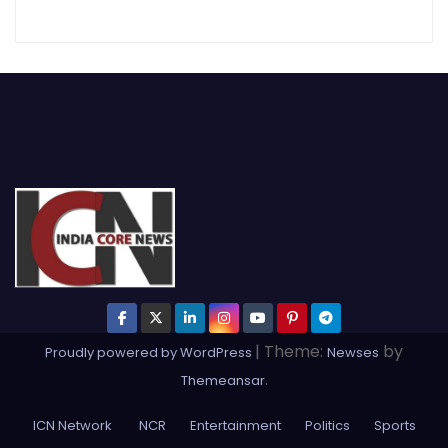
|
Theme:
by
Proudly powered by WordPress
Newses
.
Themeansar
ICN Network
NCR
Entertainment
Politics
Sports