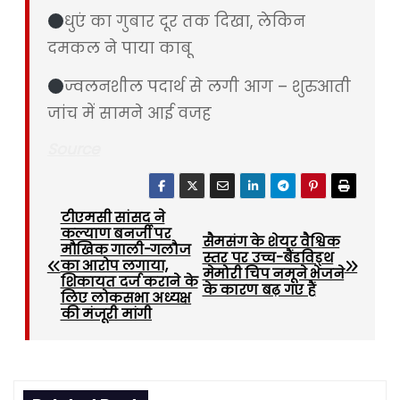
धुएं का गुबार दूर तक दिखा, लेकिन
दमकल ने पाया काबू
ज्वलनशील पदार्थ से लगी आग – शुरुआती
जांच में सामने आई वजह
Source
टीएमसी सांसद ने
P
कल्याण बनर्जी पर
सैमसंग के शेयर वैश्विक
मौखिक गाली-गलौज
o
स्तर पर उच्च-बैंडविड्थ
का आरोप लगाया,
मेमोरी चिप नमूने भेजने
शिकायत दर्ज कराने के
के कारण बढ़ गए हैं
s
लिए लोकसभा अध्यक्ष
की मंजूरी मांगी
t
n