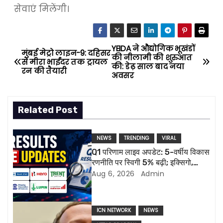
सेवाएं मिलेंगी।
YEIDA ने औद्योगिक भूखंडों
P
मुंबई मेट्रो लाइन-9: दहिसर
की नीलामी की शुरुआत
से मीरा भाईंदर तक ट्रायल
की: डेढ़ साल बाद नया
o
रन की तैयारी
अवसर
s
Related Post
t
n
NEWS
TRENDING
VIRAL
Q1 परिणाम लाइव अपडेट: 5-वर्षीय विकास
a
रणनीति पर स्विगी 5% बढ़ी; इक्सिगो,
ल्यूपिन की रिपोर्ट आज
Aug 6, 2026
Admin
v
i
ICN NETWORK
NEWS
g