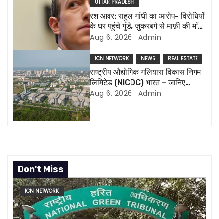
UTTAR PRADESH
a
रश आवर: राहुल गांधी का आरोप- विरोधियों
के घर पहुंचे गुंडे, ज़ुकरबर्ग से माफ़ी की माँग
t
और भी कई मुद्दे
Aug 6, 2026
Admin
i
ICN NETWORK
NEWS
REAL ESTATE
राष्ट्रीय औद्योगिक गलियारा विकास निगम
o
लिमिटेड (NICDC) भारत – जानिए
सबकुछ
Aug 6, 2026
Admin
n
Don't Miss
ICN NETWORK