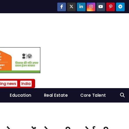
ding news
India
Education
Real Estate
Core Talent