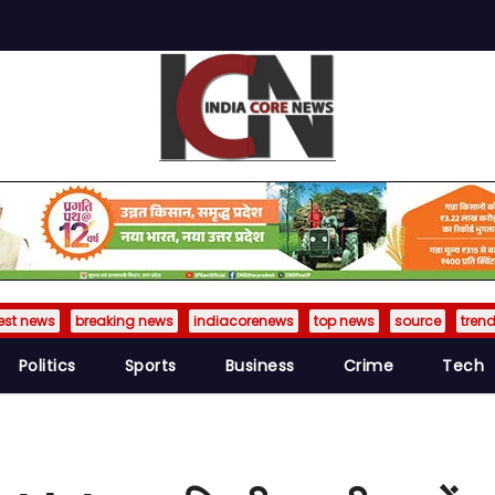
est news
breaking news
indiacorenews
top news
source
tren
Politics
Sports
Business
Crime
Tech