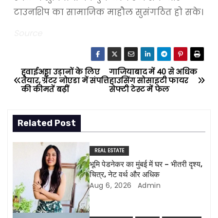
टाउनशिप का सामाजिक माहौल सुसंगठित हो सके।
Source
हवाईअड्डा उड़ानों के लिए
गाजियाबाद में 40 से अधिक
P
तैयार, ग्रेटर नोएडा में संपत्ति
हाउसिंग सोसाइटी फायर
की कीमतें बढ़ीं
सेफ्टी टेस्ट में फेल
o
s
Related Post
t
REAL ESTATE
n
भूमि पेडनेकर का मुंबई में घर – भीतरी दृश्य,
चित्र, नेट वर्थ और अधिक
a
Aug 6, 2026
Admin
v