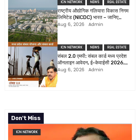
i
ICN NETWORK
NEWS
REAL ESTATE
राष्ट्रीय औद्योगिक गलियारा विकास निगम
g
लिमिटेड (NICDC) भारत – जानिए
सबकुछ
Aug 6, 2026
Admin
a
t
ICN NETWORK
NEWS
REAL ESTATE
i
संबल 2.0 एमपी: संबल कार्ड मध्य प्रदेश
ऑनलाइन आवेदन, ई-केवाईसी 2026,
o
पात्रता, स्थिति और डाउनलोड
Aug 6, 2026
Admin
n
Don't Miss
ICN NETWORK