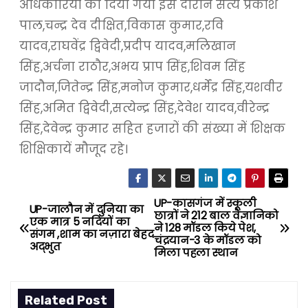
अधिकारियों को दिया गया इस दौरान सत्य प्रकाश
पाल,चन्द्र देव दीक्षित,विकास कुमार,रवि
यादव,राघवेंद्र द्विवेदी,प्रदीप यादव,मलिखान
सिंह,अर्चना राठौर,अभय प्राप सिंह,शिवम सिंह
जादौन,जितेन्द्र सिंह,मनोज कुमार,धर्मेंद्र सिंह,यशवीर
सिंह,अमित द्विवेदी,सत्येन्द्र सिंह,देवेश यादव,वीरेन्द्र
सिंह,देवेन्द्र कुमार सहित हजारों की संख्या में शिक्षक
शिक्षिकायें मौजूद रहे।
UP-कासगंज में स्कूली
P
UP-जालौन में दुनिया का
छात्रों ने 212 बाल वैज्ञानिको
एक मात्र 5 नदियों का
ने 128 मॉडल किये पेश,
o
संगम ,शाम का नज़ारा बेहद
चंद्रयान-3 के मॉडल को
अद्भुत
मिला पहला स्थान
s
t
Related Post