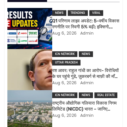
n
NEWS
TRENDING
VIRAL
a
Q1 परिणाम लाइव अपडेट: 5-वर्षीय विकास
रणनीति पर स्विगी 5% बढ़ी; इक्सिगो,
v
ल्यूपिन की रिपोर्ट आज
Aug 6, 2026
Admin
i
g
ICN NETWORK
NEWS
UTTAR PRADESH
a
रश आवर: राहुल गांधी का आरोप- विरोधियों
के घर पहुंचे गुंडे, ज़ुकरबर्ग से माफ़ी की माँग
t
और भी कई मुद्दे
Aug 6, 2026
Admin
i
ICN NETWORK
NEWS
REAL ESTATE
o
राष्ट्रीय औद्योगिक गलियारा विकास निगम
लिमिटेड (NICDC) भारत – जानिए
n
सबकुछ
Aug 6, 2026
Admin