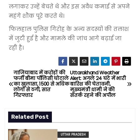
लगाकर उन्हें बेचते थे और इस अवैध कमाई से अपने
महंगे शौक पूरे करते थे।
फिलहाल पुलिस गिरोह के अन्य सदस्यों की तलाश
में जुटी हुई है और मामले की जांच आगे बढ़ाई जा
रही है।
गाजियाबाद में करोड़ों की
Uttarakhand Weather
P
फर्जी बीमा पॉलिसी घोटाले
Alert: अगले 24 घंटे में भारी
का खुलासा, 1500 से अधिक
बारिश की चेतावनी,
o
लोगों से ठगी, सात
मुख्यमंत्री धामी ने की
गिरफ्तार
सतर्क रहने की अपील
s
t
Related Post
n
UTTAR PRADESH