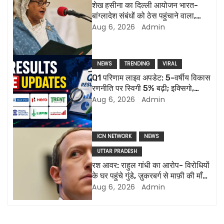
a
शेख हसीना का दिल्ली आयोजन भारत-
बांग्लादेश संबंधों को ठेस पहुंचाने वाला,
v
ढाका ने कहा ‘बांग्लादेश कभी भी एक
Aug 6, 2026
Admin
ग्राहक राज्य नहीं होगा’
i
g
NEWS
TRENDING
VIRAL
Q1 परिणाम लाइव अपडेट: 5-वर्षीय विकास
a
रणनीति पर स्विगी 5% बढ़ी; इक्सिगो,
ल्यूपिन की रिपोर्ट आज
Aug 6, 2026
Admin
t
i
ICN NETWORK
NEWS
o
UTTAR PRADESH
रश आवर: राहुल गांधी का आरोप- विरोधियों
n
के घर पहुंचे गुंडे, ज़ुकरबर्ग से माफ़ी की माँग
और भी कई मुद्दे
Aug 6, 2026
Admin