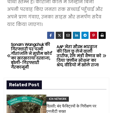
चौथा स्तम्भ हैं। कोरोना काल में जिन्होंने बिना
अपनी परवाह किए जनता तक सच्चाई पहुँचाई और
अपने प्राण गंवाए, उनका साहस और समर्पण सदैव
याद किया जाएगा।
Sonam Wangchuk की
P
AAP नेता सौरभ भारद्वाज
गिरफ्तारी पर पत्नी
की दिल छू लेने वाली
गीतांजलि ने सुप्रीम कोर्ट
o
तारीफ, रेल मंत्री वैष्णव को
का खटखटाया दरवाजा,
दिया ‘क्लीन स्टेशन’ का
बोलीं- गिरफ्तारी
श्रेय, वीडियो में खोले राज!
s
गैरकानूनी
t
Related Post
n
a
ICN NETWORK
दिल्ली: बंद फैक्ट्रियों के निरीक्षण पर
v
एनजीटी सख्त