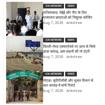
a
ICN NETWORK
NEWS
ग़ाज़ियाबाद: जेईई और नीट के लिए
v
प्रशासन छात्राओं को निशुल्क कोचिंग
Aug 7, 2026
Ankshree
i
g
ICN NETWORK
NEWS
a
दिल्ली-मेरठ एक्सप्रेसवे पर आज से सिर्फ
डाक कांवड़, आम वाहनों की नो एंट्री
t
Aug 7, 2026
Ankshree
i
o
ICN NETWORK
NEWS
नोएडा: यूपीपीसीबी और भूजल विभाग से
n
चार सप्ताह में मांगी रिपोर्ट
Aug 7, 2026
Ankshree