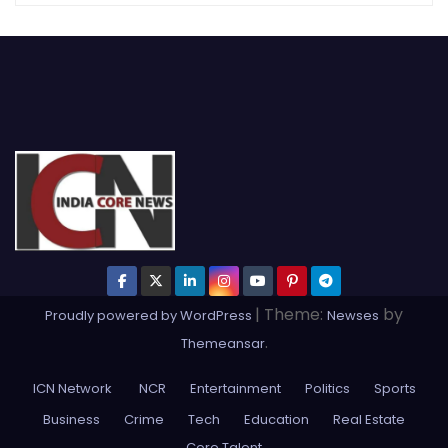
|
Theme:
by
Proudly powered by WordPress
Newses
.
Themeansar
ICN Network
NCR
Entertainment
Politics
Sports
Business
Crime
Tech
Education
Real Estate
Core Talent