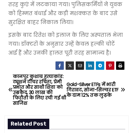
तरह कुएं में लटकाया गया। पुलिसकर्मियों ने युवक
को हिम्मत बंधाई और कड़ी मशक्कत के बाद उसे
सुरक्षित बाहर निकाल लिया।
इसके बाद रितेश को इलाज के लिए अस्पताल भेजा
गया। डॉक्टरों के अनुसार उन्हें केवल हल्की चोटें
आई हैं और उनकी हालत पूरी तरह सामान्य है।
कानपुर कुशाग्र हत्याकांड:
P
ट्यूशन टीचर रचिता, प्रेमी
Gold–Silver ETFs में भारी
प्रभात और साथी शिवा को
o
गिरावट, सोना-सिल्वर ETF
उम्रकैद, 30 लाख की
के दाम 12% तक लुढ़के
फिरौती के लिए रची गई थी
s
साजिश
t
Related Post
n