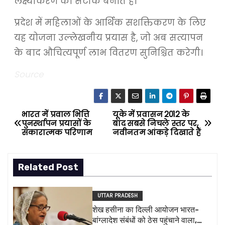
लक्ष्यीकरण को सटीक बनाते हैं।
प्रदेश में महिलाओं के आर्थिक सशक्तिकरण के लिए
यह योजना उल्लेखनीय प्रयास है, जो अब सत्यापन
के बाद औचित्यपूर्ण लाभ वितरण सुनिश्चित करेगी।
Source
भारत में प्रवाल भित्ति
यूके में प्रवासन 2012 के
P
पुनर्स्थापन प्रयासों के
बाद सबसे निचले स्तर पर,
सकारात्मक परिणाम
नवीनतम आंकड़े दिखाते हैं
o
s
Related Post
t
UTTAR PRADESH
n
शेख हसीना का दिल्ली आयोजन भारत-
बांग्लादेश संबंधों को ठेस पहुंचाने वाला,