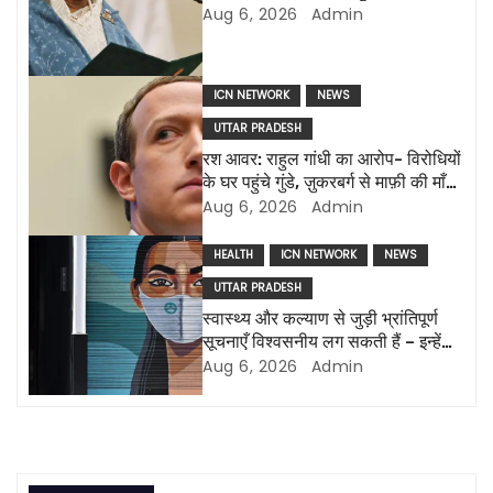
a
ढाका ने कहा ‘बांग्लादेश कभी भी एक
Aug 6, 2026
Admin
ग्राहक राज्य नहीं होगा’
v
i
ICN NETWORK
NEWS
g
UTTAR PRADESH
रश आवर: राहुल गांधी का आरोप- विरोधियों
a
के घर पहुंचे गुंडे, ज़ुकरबर्ग से माफ़ी की माँग
और भी कई मुद्दे
Aug 6, 2026
Admin
t
HEALTH
ICN NETWORK
NEWS
i
UTTAR PRADESH
o
स्वास्थ्य और कल्याण से जुड़ी भ्रांतिपूर्ण
सूचनाएँ विश्वसनीय लग सकती हैं – इन्हें
n
पहचानने के तरीके
Aug 6, 2026
Admin