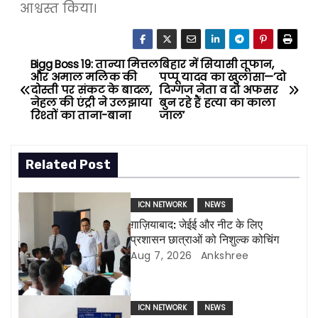
आश्वस्त किया।
Bigg Boss 19: तान्या मित्तल
बिहार में सियासी तूफान,
P
और अमाल मलिक की
पप्पू यादव का खुलासा—’दो
दोस्ती पर संकट के बादल,
दिग्गज नेता व दो अफसर
o
नेहल की एंट्री ने उलझाया
बुन रहे हैं हत्या का काला
रिश्तों का ताना-बाना
जाल’
s
t
Related Post
n
ICN NETWORK
NEWS
a
ग़ाज़ियाबाद: जेईई और नीट के लिए
प्रशासन छात्राओं को निशुल्क कोचिंग
v
Aug 7, 2026
Ankshree
i
g
ICN NETWORK
NEWS