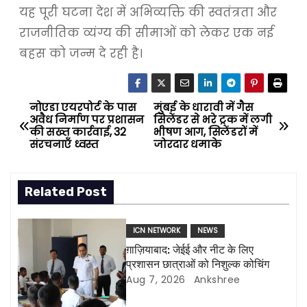
यह पूरी घटना देश में अभिव्यक्ति की स्वतंत्रता और
राजनीतिक व्यंग्य की सीमाओं को लेकर एक नई
बहस को जन्म दे रही है।
नोएडा एयरपोर्ट के पास
मुंबई के धारावी में गैस
P
अवैध निर्माण पर प्रशासन
सिलेंडर से भरे ट्रक में लगी
की सख्त कार्रवाई, 32
भीषण आग, सिलेंडरों में
o
संरचनाएँ ध्वस्त
जोरदार धमाके
s
Related Post
t
n
ICN NETWORK
NEWS
ग़ाज़ियाबाद: जेईई और नीट के लिए
a
प्रशासन छात्राओं को निशुल्क कोचिंग
Aug 7, 2026
Ankshree
v