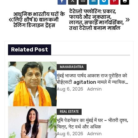
टेरेाज़ो फ्लोरिंग: प्रकार,
P
आधुनिक भारतीय घरों के
फायदे और नुकसान,
लिए शीर्ष 10 बालकनी
लागत, सफाई मार्गदर्शिका,
o
रेलिंग डिजाइन ट्रेंड्स
तथा टेरेाज़ो बनाम मार्बल
s
Related Post
t
n
MAHARASHTRA
मुंबई भाजपा पार्षद आकाश राज पुरोहित को
a
बीईएसटी agitation मामले में न्यायिक
हिरासत में भेजा गया
Aug 6, 2026
Admin
v
i
REAL ESTATE
g
भूमि पेडनेकर का मुंबई में घर – भीतरी दृश्य,
चित्र, नेट वर्थ और अधिक
a
Aug 6, 2026
Admin