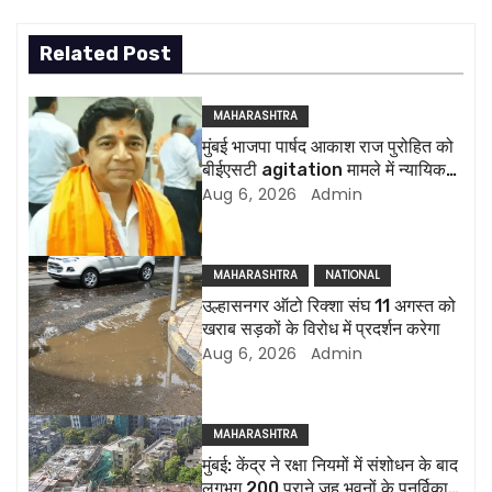
t
Related Post
n
a
MAHARASHTRA
मुंबई भाजपा पार्षद आकाश राज पुरोहित को
v
बीईएसटी agitation मामले में न्यायिक
हिरासत में भेजा गया
Aug 6, 2026
Admin
i
g
MAHARASHTRA
NATIONAL
a
उल्हासनगर ऑटो रिक्शा संघ 11 अगस्त को
खराब सड़कों के विरोध में प्रदर्शन करेगा
t
Aug 6, 2026
Admin
i
o
MAHARASHTRA
मुंबई: केंद्र ने रक्षा नियमों में संशोधन के बाद
n
लगभग 200 पुराने जुहू भवनों के पुनर्विकास