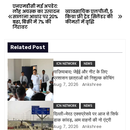
एनएमडीसी मई अपडेट:
P
लौह अयस्क का उत्पादन
व्यावसायिक एलपीजी, 5
सालाना आधार पर 20%
किग्रा फ्री ट्रेड सिलेंडर की
o
बढ़ा, बिक्री में 7% की
कीमतों में वृद्धि
गिरावट
s
t
Related Post
n
ICN NETWORK
NEWS
a
ग़ाज़ियाबाद: जेईई और नीट के लिए
प्रशासन छात्राओं को निशुल्क कोचिंग
v
Aug 7, 2026
Ankshree
i
g
ICN NETWORK
NEWS
दिल्ली-मेरठ एक्सप्रेसवे पर आज से सिर्फ
a
डाक कांवड़, आम वाहनों की नो एंट्री
Aug 7, 2026
Ankshree