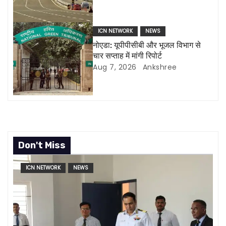
t
i
ICN NETWORK
NEWS
o
नोएडा: यूपीपीसीबी और भूजल विभाग से
चार सप्ताह में मांगी रिपोर्ट
n
Aug 7, 2026
Ankshree
Don't Miss
ICN NETWORK
NEWS