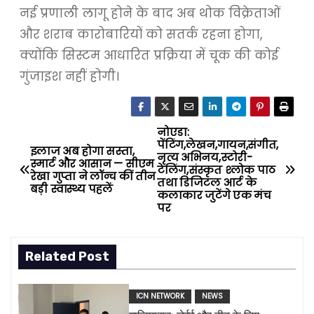
नई प्रणाली लागू होने के बाद अब थोक विक्रेताओं
और शराब कारोबारियों को सतर्क रहना होगा,
क्योंकि सिस्टम आधारित प्रक्रिया में चूक की कोई
गुंजाइश नहीं होगी।
नोएडा:
P
पेंटिंग,लेखन,गायन,संगीत,
इलाज अब होगा सस्ता,
नृत्य अभिनय,स्टोरी-
o
स्मार्ट और आसान — सीएम
टेलिंग,संस्कृत श्लोक पाठ
रेखा गुप्ता ने लॉन्च कीं तीन
तथा डिजिटल आर्ट के
बड़ी स्वास्थ्य पहलें
s
कलाकार जुटेंगे एक मंच
पर
t
n
Related Post
a
ICN NETWORK
NEWS