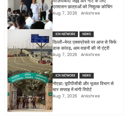
v
ग़ाज़ियाबाद: जेईई और नीट के लिए
प्रशासन छात्राओं को निशुल्क कोचिंग
i
Aug 7, 2026
Ankshree
g
a
ICN NETWORK
NEWS
दिल्ली-मेरठ एक्सप्रेसवे पर आज से सिर्फ
t
डाक कांवड़, आम वाहनों की नो एंट्री
Aug 7, 2026
Ankshree
i
o
ICN NETWORK
NEWS
n
नोएडा: यूपीपीसीबी और भूजल विभाग से
चार सप्ताह में मांगी रिपोर्ट
Aug 7, 2026
Ankshree