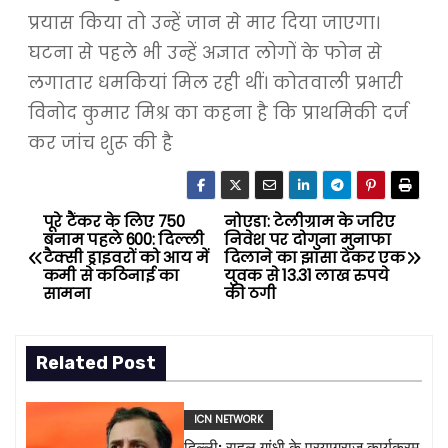
प्रयास किया तो उन्हें जान से मार दिया जाएगा।
घटना से पहले भी उन्हें अज्ञात लोगों के फोन से
लगातार धमकियां मिल रही थीं। कोतवाली प्रभारी
विनोद कुमार मिश्र का कहना है कि प्राथमिकी दर्ज
कर जांच शुरू की है
पूरे टैंकर के लिए ₹750
नोएडा: टेलीग्राम के जरिए
P
बनाम पहले ₹600: दिल्ली
निवेश पर दोगुना मुनाफा
टैक्सी ड्राइवरों को आय में
दिलाने का झांसा देकर एक
o
कमी से कठिनाई का
युवक से 13.31 लाख रुपये
सामना
की ठगी
s
t
Related Post
n
ICN NETWORK
a
दिल्ली: राहुल गांधी के प्रयागराज कार्यक्रम