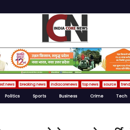
est news
breaking news
indiacorenews
top news
source
tren
Politics
Sports
Business
Crime
Tech