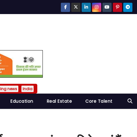
ding news
India
Education
Real Estate
Core Talent