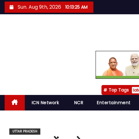
S
Sun. Aug 9th, 2026
10:13:26 AM
k
i
p
t
o
c
o
n
t
Top Tags
e
lat
n
ICN Network
NCR
Entertainment
t
UTTAR PRADESH