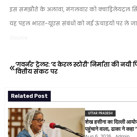
इस समझौते के अलावा, मंगलवार को क्वाड्रिलेयट्रल सिक्य
यह पहल भारत-यूएस संबंधों को नई ऊंचाइयों पर ले जाने 
Source
‘गवर्नर’ ट्रेलर: ‘द केरल स्टोरी’ निर्माता की न
P
वित्तीय संकट पर
o
s
Related Post
t
UTTAR PRADESH
n
शेख हसीना का दिल्ली आयोजन
a
पहुंचाने वाला, ढाका ने कहा 
राज्य नहीं होगा’
Aug 6, 2026
Admin