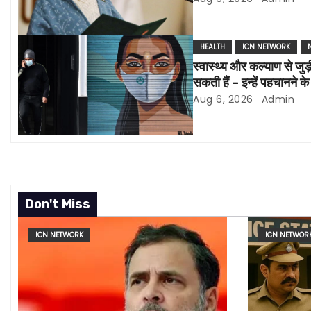
v
i
HEALTH
ICN NETWORK
स्वास्थ्य और कल्याण से जुड़
g
सकती हैं – इन्हें पहचानने क
a
Aug 6, 2026
Admin
t
i
o
Don't Miss
n
ICN NETWORK
ICN NETWOR