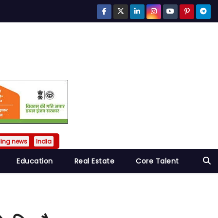
ding news
India
Education
Real Estate
Core Talent