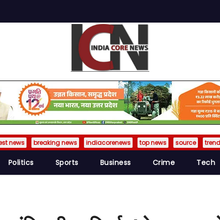
est news
breaking news
indiacorenews
top news
source
tren
Politics
Sports
Business
Crime
Tech