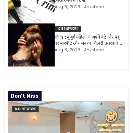
लाख रुपये की ठगी
a
Aug 6, 2026
Ankshree
t
i
ICN NETWORK
नोएडा: बुजुर्ग महिला ने अपने बेटे और बहू
o
पर मारपीट और जबरन ज्वेलरी उतरवाने का
आरोप लगाया
Aug 6, 2026
Ankshree
n
Don't Miss
ICN NETWORK