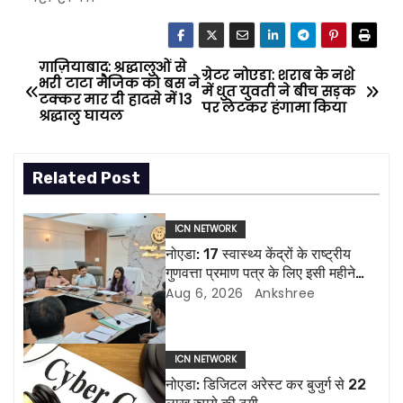
ग़ाज़ियाबाद: श्रद्धालुओं से
P
ग्रेटर नोएडा: शराब के नशे
भरी टाटा मैजिक को बस ने
में धुत युवती ने बीच सड़क
टक्कर मार दी हादसे में 13
o
पर लेटकर हंगामा किया
श्रद्धालु घायल
s
Related Post
t
n
ICN NETWORK
नोएडा: 17 स्वास्थ्य केंद्रों के राष्ट्रीय
a
गुणवत्ता प्रमाण पत्र के लिए इसी महीने
निरीक्षण
Aug 6, 2026
Ankshree
v
i
ICN NETWORK
g
नोएडा: डिजिटल अरेस्ट कर बुजुर्ग से 22