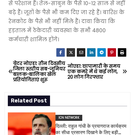
से परेशान हैं। तेल-साबुन के पैसे 10-12 साल से नहीं
बढ़े हैं। जूतों के पैसे भी कम दिए जा रहे हैं। बारिश के
रेनकोट के पैसे भी नहीं मिले हैं। दावा किया कि
हड़ताल में ठेकेदारी व्यवस्था के सभी 4800
कर्मचारी शामिल होंगे।
ग्रेटर नोएडा: तीन दिवसीय
P
नोएडा: छापामारी के समय
जिला स्तरीय सब-जूनियर
एक कमरे में थे कई लोग,
बालक-बालिका खेल
o
20 लोग गिरफ्तार
प्रतियोगिताएं शुरू
s
Related Post
t
n
ICN NETWORK
दिल्ली: राहुल गांधी के प्रयागराज कार्यक्रम
a
का सीधा प्रसारण दिखाने के लिए बड़ी