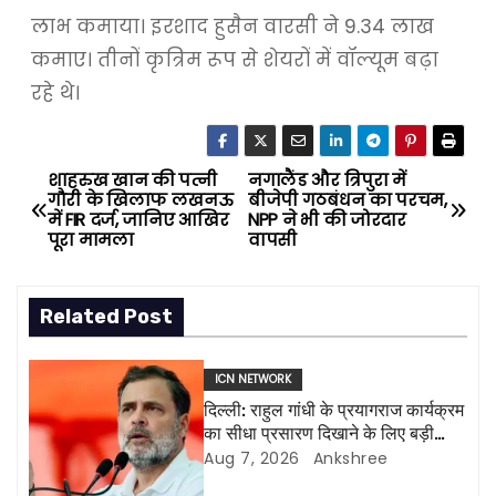
लाभ कमाया। इरशाद हुसैन वारसी ने 9.34 लाख
कमाए। तीनों कृत्रिम रूप से शेयरों में वॉल्यूम बढ़ा
रहे थे।
शाहरुख खान की पत्नी
नगालैंड और त्रिपुरा में
P
गौरी के खिलाफ लखनऊ
बीजेपी गठबंधन का परचम,
में FIR दर्ज, जानिए आखिर
NPP ने भी की जोरदार
o
पूरा मामला
वापसी
s
Related Post
t
n
ICN NETWORK
दिल्ली: राहुल गांधी के प्रयागराज कार्यक्रम
a
का सीधा प्रसारण दिखाने के लिए बड़ी
एलईडी स्क्रीन लगाई जाएंगी
Aug 7, 2026
Ankshree
v