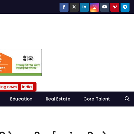
ding news
India
Education
Real Estate
Core Talent