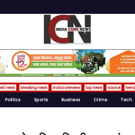
est news
breaking news
indiacorenews
top news
source
tren
Politics
Sports
Business
Crime
Tech