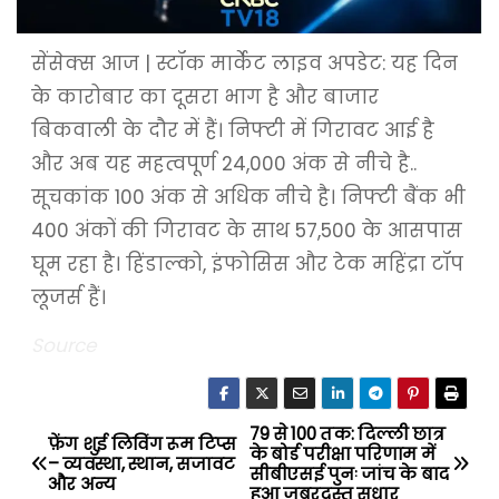
सेंसेक्स आज | स्टॉक मार्केट लाइव अपडेट: यह दिन
के कारोबार का दूसरा भाग है और बाजार
बिकवाली के दौर में हैं। निफ्टी में गिरावट आई है
और अब यह महत्वपूर्ण 24,000 अंक से नीचे है..
सूचकांक 100 अंक से अधिक नीचे है। निफ्टी बैंक भी
400 अंकों की गिरावट के साथ 57,500 के आसपास
घूम रहा है। हिंडाल्को, इंफोसिस और टेक महिंद्रा टॉप
लूजर्स हैं।
Source
79 से 100 तक: दिल्ली छात्र
P
फ़ेंग शुई लिविंग रूम टिप्स
के बोर्ड परीक्षा परिणाम में
– व्यवस्था, स्थान, सजावट
सीबीएसई पुनः जांच के बाद
o
और अन्य
हुआ जबरदस्त सुधार