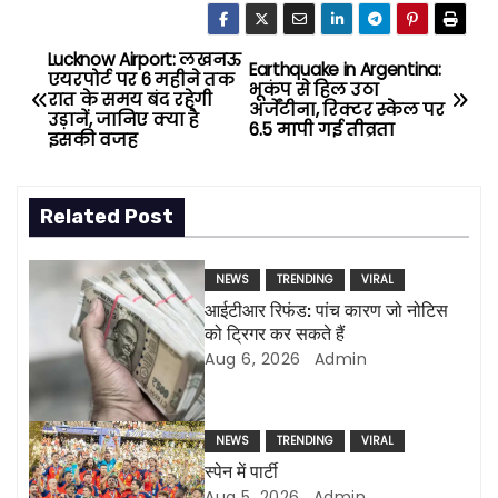
Lucknow Airport: लखनऊ
P
Earthquake in Argentina:
एयरपोर्ट पर 6 महीने तक
भूकंप से हिल उठा
रात के समय बंद रहेगी
o
अर्जेंटीना, रिक्टर स्केल पर
उड़ानें, जानिए क्या है
6.5 मापी गई तीव्रता
इसकी वजह
s
t
Related Post
n
NEWS
TRENDING
VIRAL
a
आईटीआर रिफंड: पांच कारण जो नोटिस
को ट्रिगर कर सकते हैं
v
Aug 6, 2026
Admin
i
g
NEWS
TRENDING
VIRAL
स्पेन में पार्टी
a
Aug 5, 2026
Admin