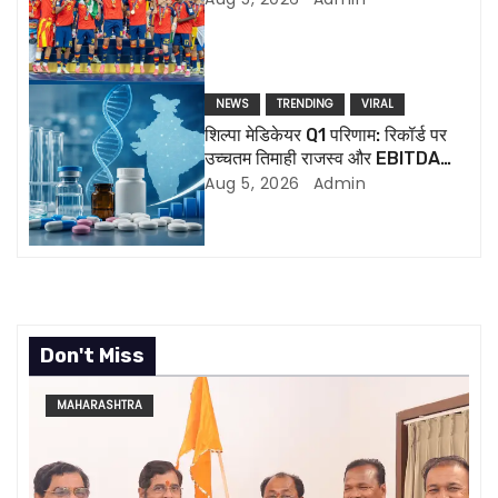
t
i
NEWS
TRENDING
VIRAL
o
शिल्पा मेडिकेयर Q1 परिणाम: रिकॉर्ड पर
उच्चतम तिमाही राजस्व और EBITDA
n
स्टॉक को 17% अधिक भेजता है
Aug 5, 2026
Admin
Don't Miss
MAHARASHTRA