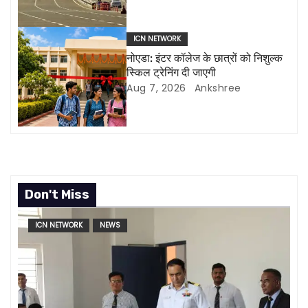
a
t
ICN NETWORK
नोएडा: इंटर कॉलेज के छात्रों को निशुल्क
i
स्किल ट्रेनिंग दी जाएगी
Aug 7, 2026
Ankshree
o
n
Don't Miss
ICN NETWORK
NEWS