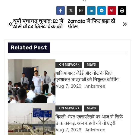
यूपी पंचायत चुनाव: EC ने
Zomato ने फिर बढ़ा दी
P
AI से वोटर लिस्ट चेक की
फीस
o
Related Post
s
t
ICN NETWORK
NEWS
n
ग़ाज़ियाबाद: जेईई और नीट के लिए
प्रशासन छात्राओं को निशुल्क कोचिंग
a
Aug 7, 2026
Ankshree
v
ICN NETWORK
NEWS
i
दिल्ली-मेरठ एक्सप्रेसवे पर आज से सिर्फ
डाक कांवड़, आम वाहनों की नो एंट्री
g
Aug 7, 2026
Ankshree