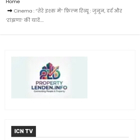
Home
Cinema : “तेरे इश्क में” फ़िल्म रिव्यू : जुनून, दर्द और
‘रांझणा’ की यादें….
ICN TV