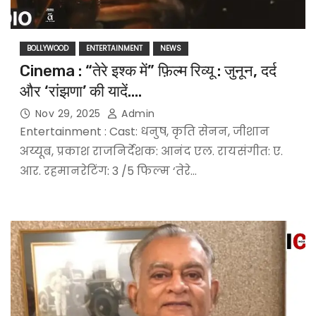
BOLLYWOOD
ENTERTAINMENT
NEWS
Cinema : “तेरे इश्क में” फ़िल्म रिव्यू : जुनून, दर्द
और ‘रांझणा’ की यादें….
Nov 29, 2025
Admin
Entertainment : Cast: धनुष, कृति सेनन, जीशान
अय्यूब, प्रकाश राजनिर्देशक: आनंद एल. रायसंगीत: ए.
आर. रहमानरेटिंग: 3 /5 फिल्म ‘तेरे…