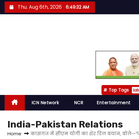
S
Thu. Aug 6th, 2026
6:49:33 AM
k
i
p
t
o
c
o
n
t
Top Tags
e
lat
n
ICN Network
NCR
Entertainment
t
India-Pakistan Relations
Home
कासगंज में सीएम योगी का शेर दिल बयान, बोले—‘प