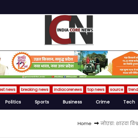
est news
breaking news
indiacorenews
top news
source
tren
Politics
Sports
Business
Crime
Tech
Home
नोएडा: शारदा विश्