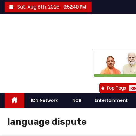
S
Sat. Aug 8th, 2026
9:52:41 PM
k
i
p
t
o
c
o
n
t
Top Tags
e
lat
n
ICN Network
NCR
Entertainment
t
language dispute