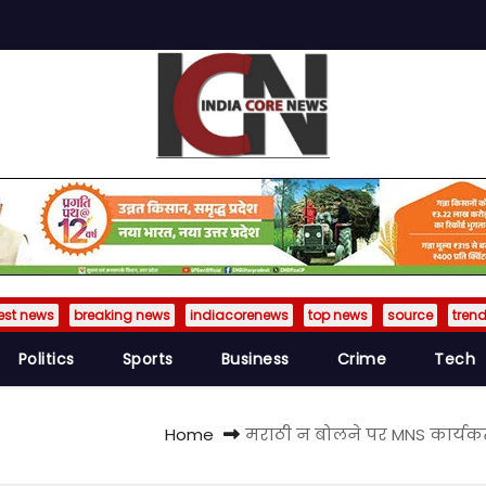
est news
breaking news
indiacorenews
top news
source
tren
Politics
Sports
Business
Crime
Tech
Home
मराठी न बोलने पर MNS कार्यकर्