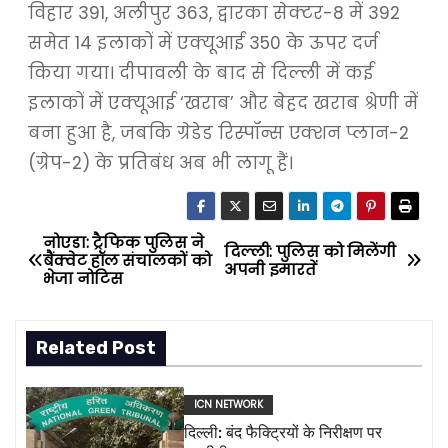
विहार 391, अलीपुर 363, द्वारका सेक्टर-8 में 392
समेत 14 इलाकों में एक्यूआई 350 के ऊपर दर्ज
किया गया। दीपावली के बाद से दिल्ली में कई
इलाकों में एक्यूआई ‘खराब’ और बेहद खराब श्रेणी में
बना हुआ है, जबकि ग्रेडेड रिस्पॉन्स एक्शन प्लान-2
(ग्रेप-2) के प्रतिबंध अब भी लागू हैं।
नोएडा: ट्रैफिक पुलिस ने
P
दिल्ली: पुलिस को मिलेंगी
बैंक्वेट हॉल संचालकों को
अपनी इमारतें
भेजा नोटिस
o
s
Related Post
t
ICN NETWORK
n
दिल्ली: बंद फैक्ट्रियों के निरीक्षण पर