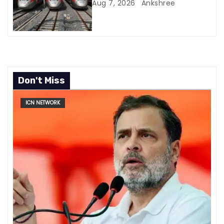
n
Aug 7, 2026
Ankshree
Don't Miss
ICN NETWORK