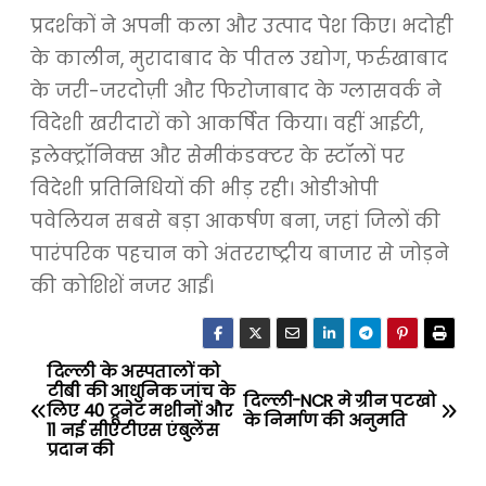
प्रदर्शकों ने अपनी कला और उत्पाद पेश किए। भदोही
के कालीन, मुरादाबाद के पीतल उद्योग, फर्रुखाबाद
के जरी-जरदोज़ी और फिरोजाबाद के ग्लासवर्क ने
विदेशी खरीदारों को आकर्षित किया। वहीं आईटी,
इलेक्ट्रॉनिक्स और सेमीकंडक्टर के स्टॉलों पर
विदेशी प्रतिनिधियों की भीड़ रही। ओडीओपी
पवेलियन सबसे बड़ा आकर्षण बना, जहां जिलों की
पारंपरिक पहचान को अंतरराष्ट्रीय बाजार से जोड़ने
की कोशिशें नजर आईं।
दिल्ली के अस्पतालों को
P
टीबी की आधुनिक जांच के
दिल्ली-NCR मे ग्रीन पटखो
लिए 40 ट्रूनेट मशीनों और
o
के निर्माण की अनुमति
11 नई सीएटीएस एंबुलेंस
प्रदान की
s