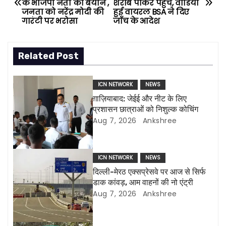
के भाजपा नेता का बयान ,
शराब पीकर पहुँचे, वीडियो
o
जनता को नरेंद्र मोदी की
हुई वायरल BSA ने दिए
गारंटी पर भरोसा
जाँच के आदेश
s
t
Related Post
n
ICN NETWORK
NEWS
a
ग़ाज़ियाबाद: जेईई और नीट के लिए
प्रशासन छात्राओं को निशुल्क कोचिंग
v
Aug 7, 2026
Ankshree
i
g
ICN NETWORK
NEWS
दिल्ली-मेरठ एक्सप्रेसवे पर आज से सिर्फ
a
डाक कांवड़, आम वाहनों की नो एंट्री
Aug 7, 2026
Ankshree
t
i