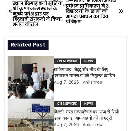
P
UP-नोएडा में जिला आपदा
स्थान ईदगाह बनी सुर्खियां ,
प्रबंधन प्राधिकरण ने 3
श्री कृष्ण जन्म स्थान के
o
विद्यालयो के छात्रों को
मुख्य प्रवेश द्वार पर
आपदा प्रबंधन का दिया
हिंदूवादी संगठनों ने किया
प्रशिक्षण
s
भजन कीर्तन
t
Related Post
n
a
ICN NETWORK
NEWS
ग़ाज़ियाबाद: जेईई और नीट के लिए
v
प्रशासन छात्राओं को निशुल्क कोचिंग
Aug 7, 2026
Ankshree
i
g
ICN NETWORK
NEWS
a
दिल्ली-मेरठ एक्सप्रेसवे पर आज से सिर्फ
डाक कांवड़, आम वाहनों की नो एंट्री
t
Aug 7, 2026
Ankshree