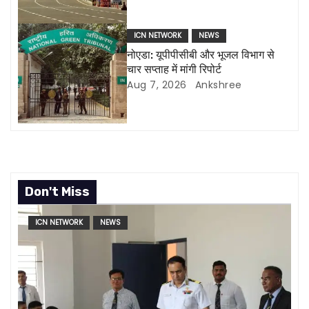
i
o
ICN NETWORK
NEWS
नोएडा: यूपीपीसीबी और भूजल विभाग से
n
चार सप्ताह में मांगी रिपोर्ट
Aug 7, 2026
Ankshree
Don't Miss
ICN NETWORK
NEWS