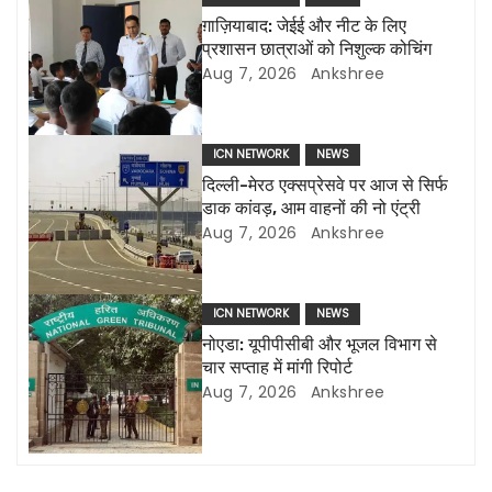
a
ग़ाज़ियाबाद: जेईई और नीट के लिए
प्रशासन छात्राओं को निशुल्क कोचिंग
v
Aug 7, 2026
Ankshree
i
g
ICN NETWORK
NEWS
दिल्ली-मेरठ एक्सप्रेसवे पर आज से सिर्फ
a
डाक कांवड़, आम वाहनों की नो एंट्री
Aug 7, 2026
Ankshree
t
i
ICN NETWORK
NEWS
o
नोएडा: यूपीपीसीबी और भूजल विभाग से
चार सप्ताह में मांगी रिपोर्ट
n
Aug 7, 2026
Ankshree