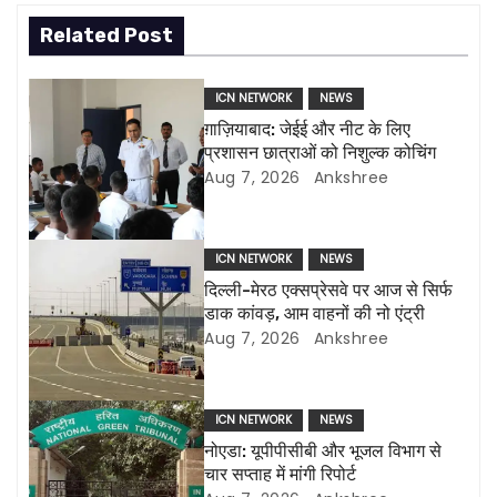
t
Related Post
n
a
ICN NETWORK
NEWS
ग़ाज़ियाबाद: जेईई और नीट के लिए
v
प्रशासन छात्राओं को निशुल्क कोचिंग
Aug 7, 2026
Ankshree
i
g
ICN NETWORK
NEWS
a
दिल्ली-मेरठ एक्सप्रेसवे पर आज से सिर्फ
डाक कांवड़, आम वाहनों की नो एंट्री
t
Aug 7, 2026
Ankshree
i
o
ICN NETWORK
NEWS
नोएडा: यूपीपीसीबी और भूजल विभाग से
n
चार सप्ताह में मांगी रिपोर्ट