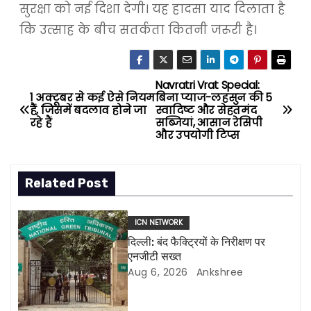
सुरक्षा को नई दिशा देगी। यह हादसा याद दिलाता है
कि उत्साह के बीच सतर्कता कितनी जरूरी है।
Navratri Vrat Special:
P
1 अक्टूबर से कई ऐसे नियम
बिना प्याज-लहसुन की 5
हैं, जिसमें बदलाव होने जा
स्वादिष्ट और सेहतमंद
o
रहे हैं
सब्जियां, आसान रेसिपी
और उपयोगी टिप्स
s
t
Related Post
n
ICN NETWORK
a
दिल्ली: बंद फैक्ट्रियों के निरीक्षण पर
एनजीटी सख्त
v
Aug 6, 2026
Ankshree
i