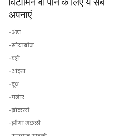
विटामिन बी पाने के लिए ये सब
अपनाएं
-अंडा
-सोयाबीन
-दही
-ओट्स
-दूध
-पनीर
-ब्रोकली
-झींगा मछली