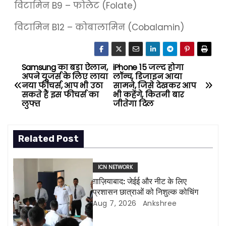
विटामिन B9 – फोलेट (Folate)
विटामिन B12 – कोबालामिन (Cobalamin)
Samsung का बड़ा ऐलान,
iPhone 15 जल्द होगा
P
अपने यूजर्स के लिए लाया
लॉन्च, डिजाइन आया
नया फीचर्स, आप भी उठा
सामने, जिसे देखकर आप
o
सकते हैं इस फीचर्स का
भी कहेंगे, कितनी बार
लुफ्त
जीतेगा दिल
s
t
Related Post
n
ICN NETWORK
a
ग़ाज़ियाबाद: जेईई और नीट के लिए
प्रशासन छात्राओं को निशुल्क कोचिंग
v
Aug 7, 2026
Ankshree
i