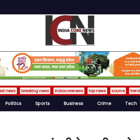
est news
breaking news
indiacorenews
top news
source
tren
Politics
Sports
Business
Crime
Tech