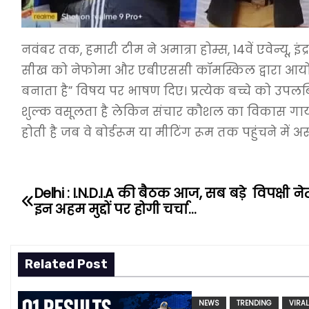
नवंबर तक, हमारी टीम ने अमात्रा होम्स, 14वें एवेन्यू,
सीख को नेफोमा और एबीएससी कॉमस्किल द्वारा आयोजित भा
बनाता है” विषय पर भाषण दिए। प्रत्येक बच्चे को उपलब
शुल्क वसूलता है लेकिन संचार कौशल का विकास गायब है 
होती है जब वे बोर्डरूम या मीटिंग रूम तक पहुंचने में असमर
Delhi : I.N.D.I.A की बैठक आज, सब बड़े विपक्षी नेता
P
इन अहम मुद्दों पर होगी चर्चा…
o
s
Related Post
t
NEWS
TRENDING
VIRA