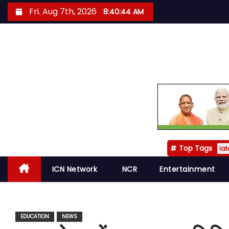
S
Fri. Aug 7th, 2026
8:40:46 AM
k
i
p
t
o
c
o
n
t
Top Tags
e
lat
n
ICN Network
NCR
Entertainment
t
EDUCATION
NEWS