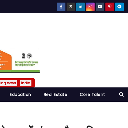
ding news
India
Education
Real Estate
Core Talent