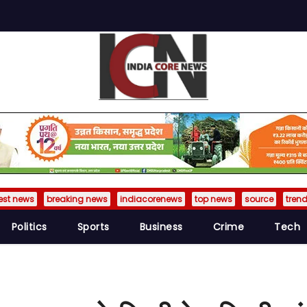
est news
breaking news
indiacorenews
top news
source
tren
Politics
Sports
Business
Crime
Tech