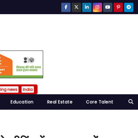
ding news
India
Education
Real Estate
Core Talent