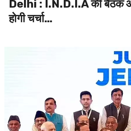
Delhi : I.N.D.I.A की बैठक आज, सब
होगी चर्चा…