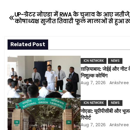
UP-ग्रेटर नोएडा में RWA के चुनाव के आए नतीजे,अ
P
कोषाध्यक्ष सुजीत तिवारी फूल मालाओं से हुआ स
o
s
Related Post
t
ICN NETWORK
NEWS
n
ग़ाज़ियाबाद: जेईई और नीट 
a
निशुल्क कोचिंग
Aug 7, 2026
Ankshree
v
i
ICN NETWORK
NEWS
नोएडा: यूपीपीसीबी और भूजल 
g
रिपोर्ट
a
Aug 7, 2026
Ankshree