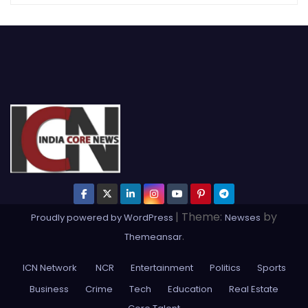
|
Theme:
by
Proudly powered by WordPress
Newses
.
Themeansar
ICN Network
NCR
Entertainment
Politics
Sports
Business
Crime
Tech
Education
Real Estate