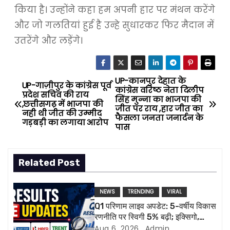
किया है। उन्होंने कहा हम अपनी हार पर मंथन करेंगे
और जो गलतियां हुई है उन्हे सुधारकर फिर मैदान में
उतरेंगे और लड़ेंगे।
UP-कानपुर देहात के
P
UP-गाज़ीपुर के कांग्रेस पूर्व
कांग्रेस वरिष्ठ नेता दिलीप
प्रदेश सचिव की राय
सिंह मुन्ना का भाजपा की
o
,छत्तीसगढ़ में भाजपा की
जीत पर राय ,हार जीत का
नही थी जीत की उम्मीद
फैसला जनता जनार्दन के
गड़बड़ी का लगाया आरोप
s
पास
t
Related Post
n
a
NEWS
TRENDING
VIRAL
Q1 परिणाम लाइव अपडेट: 5-वर्षीय विकास
v
रणनीति पर स्विगी 5% बढ़ी; इक्सिगो,
ल्यूपिन की रिपोर्ट आज
Aug 6, 2026
Admin