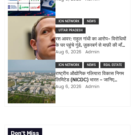
i
g
ICN NETWORK
NEWS
a
UTTAR PRADESH
रश आवर: राहुल गांधी का आरोप- विरोधियों
t
के घर पहुंचे गुंडे, ज़ुकरबर्ग से माफ़ी की माँग
और भी कई मुद्दे
Aug 6, 2026
Admin
i
o
ICN NETWORK
NEWS
REAL ESTATE
राष्ट्रीय औद्योगिक गलियारा विकास निगम
n
लिमिटेड (NICDC) भारत – जानिए
सबकुछ
Aug 6, 2026
Admin
Don't Miss